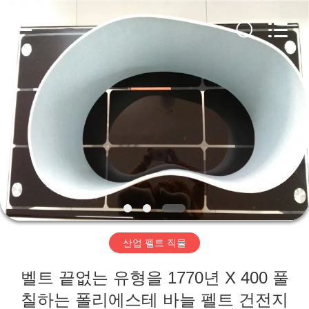
2020
-
2026
HUATAO
LOVER
LTD.
All
Rights
집
Reserved.
제
품
우
리
산업 펠트 직물
에
벨트 끝없는 유형을 1770년 X 400 풀
대
칠하는 폴리에스테 바늘 펠트 건전지