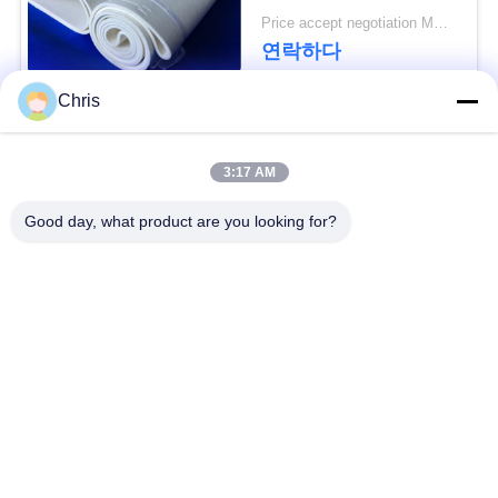
문
Price accept negotiation MOQ:1개 조각
연락하다
을
요
Chris
구
모든
3:17 AM
하
비 부직물
산업용 롤러
Good day, what product are you looking for?
세
요
폴리우레탄 스크린
산업용 벨트
패널
사
에어로젤 절연제 담
산업용 필터
이
요
트
산업적 원심 펌프
산업 펠트 직물
맵