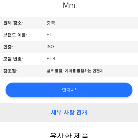
하
Mm
여
원래 장소:
중국
공
HT
브랜드 이름:
장
ISO
인증:
여
HTS
모델 번호:
행
,
강조점:
벨트 풀칠
기계를 풀칠하는 건전지
연락처!
품
질
세부 사항 전개
관
리
유사한 제품