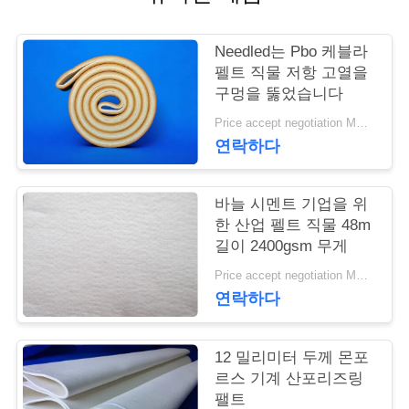
연
Needled는 Pbo 케블라
락
펠트 직물 저항 고열을
구멍을 뚫었습니다
주
Price accept negotiation MOQ:1m2
세
연락하다
요
바늘 시멘트 기업을 위
한 산업 펠트 직물 48m
뉴
길이 2400gsm 무게
Price accept negotiation MOQ:1 PC
스
연락하다
인
12 밀리미터 두께 몬포
르스 기계 산포리즈링
용
팰트