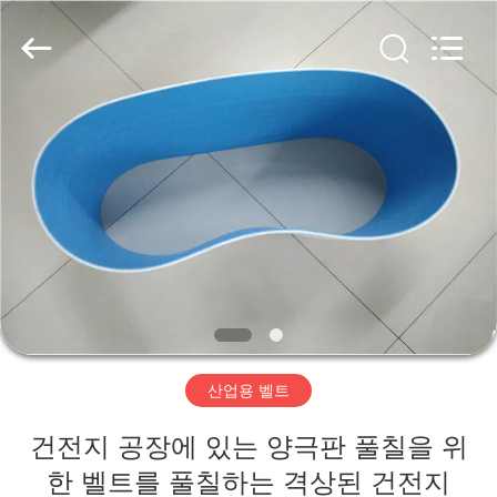
2020
-
2026
HUATAO
LOVER
LTD.
All
Rights
집
Reserved.
제
품
우
리
산업용 벨트
에
건전지 공장에 있는 양극판 풀칠을 위
대
한 벨트를 풀칠하는 격상된 건전지