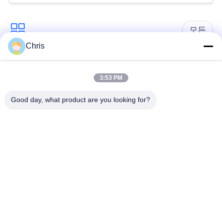
문
을
모든
요
Chris
구
비 부직물
산업용 롤러
3:53 PM
하
폴리우레탄 스크린
산업용 벨트
Good day, what product are you looking for?
세
패널
요
에어로젤 절연제 담
산업용 필터
요
사
산업적 원심 펌프
산업 펠트 직물
이
트
맵
구독하십시오