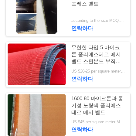
프레스 벨트
연
according to the size MOQ:12 PC
락
연락하다
주
세
무한한 타입 5 마이크
론 폴리에스테르 메시
요
벨트 스펀본드 부직포
형성
US $20-25 per square meter MOQ:50 평방미터
연락하다
뉴
스
1600 80 마이크론과 통
기성 노랑색 폴리에스
테르 메시 벨트
인
US $45 per square meter MOQ:100m2
용
연락하다