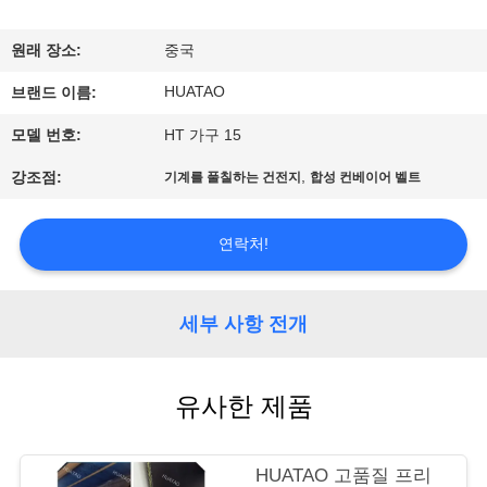
하
여
원래 장소:
중국
HUATAO
브랜드 이름:
공
모델 번호:
HT 가구 15
장
,
강조점:
기계를 풀칠하는 건전지
합성 컨베이어 벨트
여
행
연락처!
품
세부 사항 전개
질
유사한 제품
관
리
HUATAO 고품질 프리