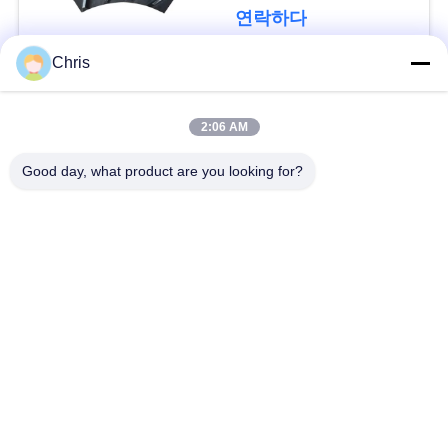
문
연락하다
을
Chris
요
모든
구
2:06 AM
비 부직물
산업용 롤러
하
Good day, what product are you looking for?
세
폴리우레탄 스크린
산업용 벨트
요
패널
에어로젤 절연제 담
사
산업용 필터
요
이
산업적 원심 펌프
산업 펠트 직물
트
맵