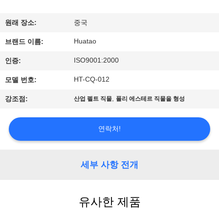
하
여
원래 장소:
중국
Huatao
브랜드 이름:
공
ISO9001:2000
인증:
장
HT-CQ-012
모델 번호:
여
,
강조점:
산업 펠트 직물
폴리 에스테르 직물을 형성
행
연락처!
품
질
세부 사항 전개
관
유사한 제품
리