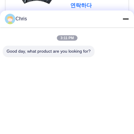
문
연락하다
을
Chris
요
모든
구
3:11 PM
비 부직물
산업용 롤러
하
Good day, what product are you looking for?
세
폴리우레탄 스크린
산업용 벨트
요
패널
에어로젤 절연제 담
사
산업용 필터
요
이
산업적 원심 펌프
산업 펠트 직물
트
맵