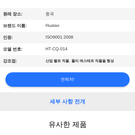
하
여
원래 장소:
중국
Huatao
브랜드 이름:
공
ISO9001:2008
인증:
장
HT-CQ-014
모델 번호:
여
,
강조점:
산업 펠트 직물
폴리 에스테르 직물을 형성
행
연락처!
품
질
세부 사항 전개
관
유사한 제품
리