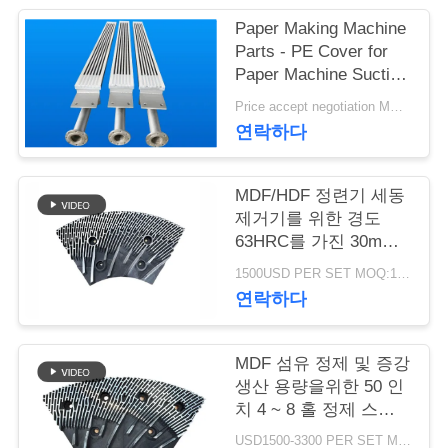
Paper Making Machine
연
Parts - PE Cover for
Paper Machine Suction
락
Box
Price accept negotiation MOQ:1 세트
주
연락하다
세
요
MDF/HDF 정련기 세동
제거기를 위한 경도
63HRC를 가진 30mm
간격 정련기 세그먼트
뉴
1500USD PER SET MOQ:1세트
연락하다
스
MDF 섬유 정제 및 증강
인
생산 용량을위한 50 인
치 4 ~ 8 홀 정제 스테
용
터 및 로터
USD1500-3300 PER SET MOQ:1 세트