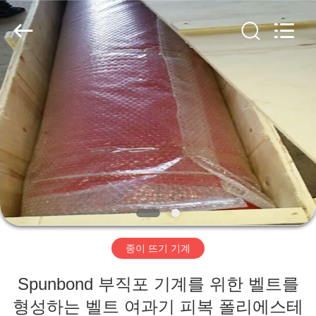
2020
-
2026
HUATAO
LOVER
LTD.
All
Rights
집
Reserved.
제
품
우
리
종이 뜨기 기계
에
Spunbond 부직포 기계를 위한 벨트를
대
형성하는 벨트 여과기 피복 폴리에스테