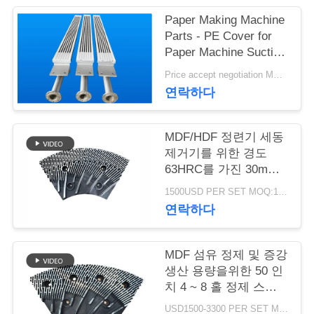
Paper Making Machine
연
Parts - PE Cover for
Paper Machine Suction
락
Box
Price accept negotiation MOQ:1 세트
주
연락하다
세
요
MDF/HDF 정련기 세동
제거기를 위한 경도
63HRC를 가진 30mm
간격 정련기 세그먼트
뉴
1500USD PER SET MOQ:1세트
연락하다
스
MDF 섬유 정제 및 증강
인
생산 용량을위한 50 인
치 4 ~ 8 홀 정제 스테
용
터 및 로터
USD1500-3300 PER SET MOQ:1 세트