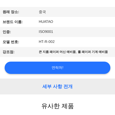
하
여
원래 장소:
중국
HUATAO
브랜드 이름:
공
ISO9001
인증:
장
HT-R-002
모델 번호:
여
,
강조점:
큰 지름 페이퍼 머신 예비품
롤 페이퍼 기계 예비품
행
연락처!
품
질
세부 사항 전개
관
유사한 제품
리