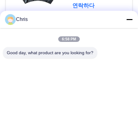
문
연락하다
을
Chris
요
모든
구
6:58 PM
비 부직물
산업용 롤러
하
Good day, what product are you looking for?
세
폴리우레탄 스크린
산업용 벨트
요
패널
에어로젤 절연제 담
사
산업용 필터
요
이
산업적 원심 펌프
산업 펠트 직물
트
맵