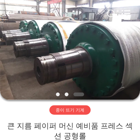
2020
-
2026
HUATAO
LOVER
LTD.
All
Rights
집
Reserved.
제
품
우
리
종이 뜨기 기계
에
큰 지름 페이퍼 머신 예비품 프레스 섹
대
션 공형롤