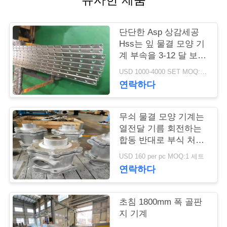
연
단단한 Asp 상감세공
락
Hss는 잎 물결 모양 기
계 부속을 3-12 달 보장
주
을 잘라냈습니다
USD 1000-4000 SET MOQ:1개 세트
세
연락하다
요
무쇠 물결 모양 기계는
열전달 기름 회전하는
뉴
합동 반대로 부식 처리
를 분해합니다
스
USD 160 per pc MOQ:1 세트
연락하다
인
초침 1800mm 폭 골판
용
지 기계