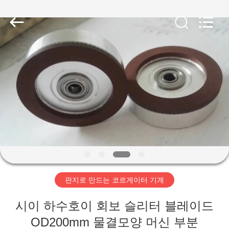
2020
-
2026
HUATAO
LOVER
LTD.
All
Rights
집
Reserved.
제
품
우
리
판지로 만드는 코르게이터 기계
에
시이 하수호이 회보 슬리터 블레이드
대
OD200mm 물결모양 머신 부분