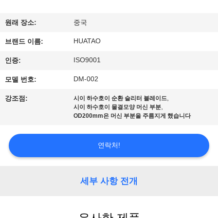
하
여
원래 장소:
중국
HUATAO
브랜드 이름:
공
ISO9001
인증:
장
DM-002
모델 번호:
여
,
강조점:
시이 하수호이 순환 슬리터 블레이드
,
시이 하수호이 물결모양 머신 부분
행
OD200mm은 머신 부분을 주름지게 했습니다
품
연락처!
질
세부 사항 전개
관
리
유사한 제품