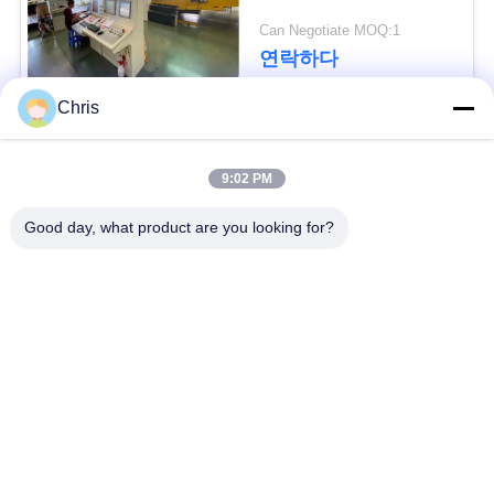
문
Can Negotiate MOQ:1
을
연락하다
요
Chris
구
모든
9:02 PM
하
비 부직물
산업용 롤러
세
Good day, what product are you looking for?
요
폴리우레탄 스크린
산업용 벨트
패널
사
에어로젤 절연제 담
산업용 필터
이
요
트
산업적 원심 펌프
산업 펠트 직물
맵