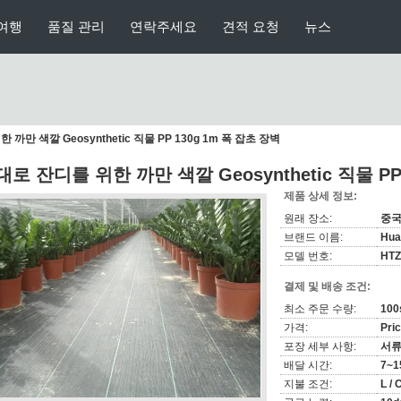
여행
품질 관리
연락주세요
견적 요청
뉴스
까만 색깔 Geosynthetic 직물 PP 130g 1m 폭 잡초 장벽
대로 잔디를 위한 까만 색깔 Geosynthetic 직물 PP
제품 상세 정보:
원래 장소:
중
브랜드 이름:
Hua
모델 번호:
HTZ
결제 및 배송 조건:
최소 주문 수량:
100
가격:
Pric
포장 세부 사항:
서류
배달 시간:
7~
지불 조건:
L /