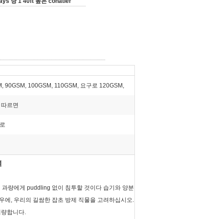
ays 당 1 40ft 높은 conatier
, 90GSM, 100GSM, 110GSM, 요구로 120GSM,
 따르면
로
벽
과량에게 puddling 없이 침투할 것이다 습기와 양분
우에, 우리의 길쌈한 잡초 방제 직물을 고려하십시오.
개량합니다.