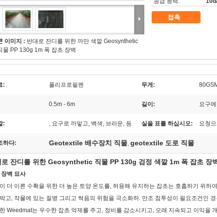
공급 능력:
10d
접촉
큰 이미지 :
반대로 잔디를 위한 까만 색깔 Geosynthetic
직물 PP 130g 1m 폭 잡초 장벽
료:
폴리프로필렌
무게:
80GSM
0.5m - 6m
길이:
요구에
깔:
, 요구로 까맣고, 백색, 브라운, 등
실을 표를 하십시오:
요청으
Geotextile 배수장치 직물
geotextile 도로 직물
조하다:
,
로 잔디를 위한 Geosynthetic 직물 PP 130g 검정 색깔 1m 폭 잡초 장
 장벽 묘사
이 더 이른 수확을 위한 더 높은 토양 온도를, 허용해 유지하는 잡초는 호흡하기 위하여 
박고, 작물에 있는 질병 그리고 썩음의 위험을 극소화하. 만조 침투성이 필요조건인 경
한 Weedmat는 우수한 잡초 억제를 주고, 정비를 감소시키고, 오래 지속되고 이익을 