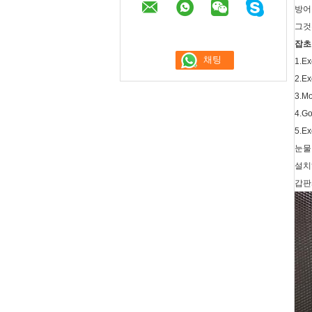
방어
그것
잡초
1.E
2.E
3.
4.G
5.E
눈물 
설치하
갑판