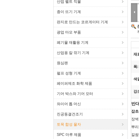
산업 펠트 직물
종이 뜨기 기계
판지로 만드는 코르게이터 기계
광업 마모 부품
폐기물 재활용 기계
산업용 칼 깎기 기계
재
원심팬
폭:
펄프 성형 기계
색
페이퍼제조 화학 제품
강
기어 박스와 기어 모터
반대
와이어 톱 머신
잡초
진공동결건조기
장벽
토목 합성 물자
뿌리
SPC 마루 제품
길쌈