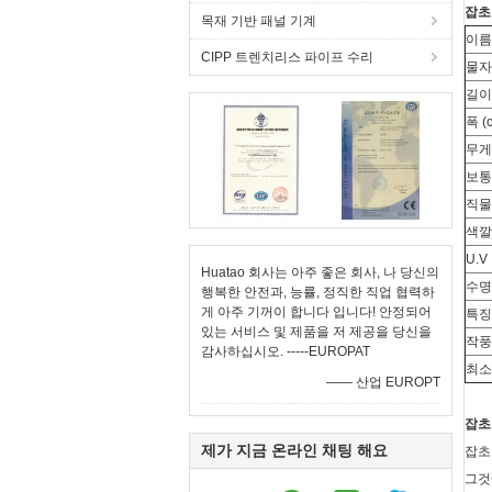
잡초
목재 기반 패널 기계
이름
CIPP 트렌치리스 파이프 수리
물자
길이
폭 (
무게
보통
직물
색깔
U.V
Huatao 회사는 아주 좋은 회사, 나 당신의
수명
행복한 안전과, 능률, 정직한 직업 협력하
게 아주 기꺼이 합니다 입니다! 안정되어
특징
있는 서비스 및 제품을 저 제공을 당신을
작풍
감사하십시오. -----EUROPAT
최소
—— 산업 EUROPT
잡초
제가 지금 온라인 채팅 해요
잡초
그것