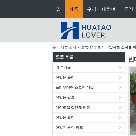
집
제품
우리에 대하여
공장 
홈
제품 소개
토목 합성 물자
반대로 잔디를 위한 
모든 제품
반
비 부직물
산업용 롤러
폴리우레탄 스크린 패널
산업용 벨트
에어로젤 절연제 담요
산업용 필터
산업적 원심 펌프