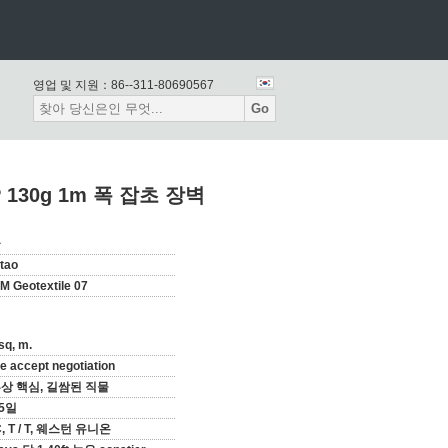
영업 및 지원：
86--311-80690567
Go
 130g 1m 폭 잡초 장벽
국
tao
M Geotextile 07
sq, m.
e accept negotiation
상 핵심, 길쌈된 직물
15일
 C, T / T, 웨스턴 유니온