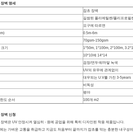
 장벽 명세
잡초 장벽
길쌈된 폴리에틸렌/폴리프로필
요구에 따르면
cm)
0.5m-6m
70gsm-150gsm
 크기
1*50m, 1*100m, 2*100m, 3.2
10*10에 14*14
검정/연두색/까맣 녹색
UV의 유무에 관계없이
대우되는 U.V를 가진 3-5years
비독성
평야
한도 순서
100개 m2
 장벽 신청
 장벽은
UV 안정시켜 열심히 - 원예 공업을 위해 특히 디자인된 착용 제품입니다.
에는 가벼운 교통을 취급하고 지금도 처음부터 끝까지가 잡초를 막는 충분한 내구성이