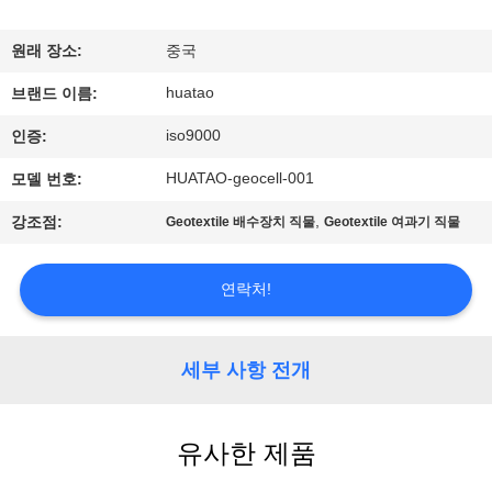
하
여
원래 장소:
중국
huatao
브랜드 이름:
공
iso9000
인증:
장
HUATAO-geocell-001
모델 번호:
여
,
강조점:
Geotextile 배수장치 직물
Geotextile 여과기 직물
행
연락처!
품
질
세부 사항 전개
관
유사한 제품
리