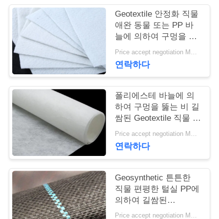
Geotextile 안정화 직물
연
애완 동물 또는 PP 바
늘에 의하여 구멍을 뚫
락
는 Geotextile 백색 노화
Price accept negotiation MOQ:1sqm
주
방지
연락하다
세
요
폴리에스테 바늘에 의
하여 구멍을 뚫는 비 길
쌈된 Geotextile 직물 비
길쌈된 반대로 - 산화
뉴
Price accept negotiation MOQ:100sq.m.
연락하다
스
Geosynthetic 튼튼한
인
직물 편평한 털실 PP에
의하여 길쌈된
용
Geotextile는을 위한 잔
Price accept negotiation MOQ:1000 sq.m.