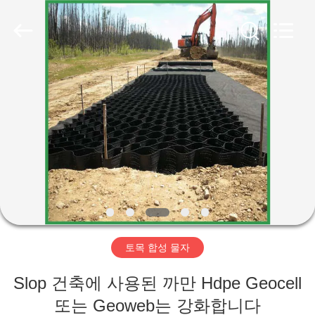
2020
-
2026
HUATAO
LOVER
LTD.
All
Rights
집
Reserved.
제
품
우
리
토목 합성 물자
에
Slop 건축에 사용된 까만 Hdpe Geocell
대
또는 Geoweb는 강화합니다