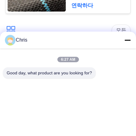
문
디를 성장합니다 막습
연락하다
니다
을
요
모든
구
Chris
비 부직물
산업용 롤러
하
6:27 AM
세
폴리우레탄 스크린
산업용 벨트
Good day, what product are you looking for?
요
패널
에어로젤 절연제 담
사
산업용 필터
요
이
산업적 원심 펌프
산업 펠트 직물
트
맵