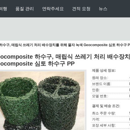
여행
품질 관리
연락주세요
견적 요청
뉴스
te 하수구, 매립식 쓰레기 처리 배수장치를 위해 물자 녹색 Geocomposite 심토 하수구 P
eocomposite 하수구, 매립식 쓰레기 처리 배수장
ocomposite 심토 하수구 PP
제품 상세 정보:
원래 장소:
브랜드 이름:
인증:
모델 번호:
결제 및 배송 조건:
최소 주문 수량:
가격:
포장 세부 사항: