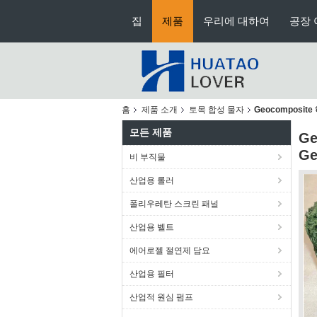
집
제품
우리에 대하여
공장 
홈
제품 소개
토목 합성 물자
Geocomposi
모든 제품
G
Ge
비 부직물
산업용 롤러
폴리우레탄 스크린 패널
산업용 벨트
에어로젤 절연제 담요
산업용 필터
산업적 원심 펌프