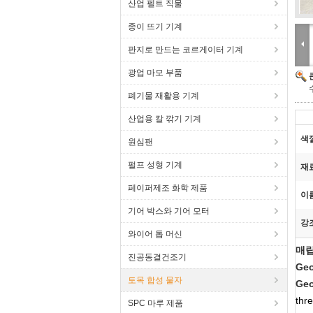
산업 펠트 직물
종이 뜨기 기계
판지로 만드는 코르게이터 기계
광업 마모 부품
폐기물 재활용 기계
산업용 칼 깎기 기계
색
원심팬
펄프 성형 기계
재
페이퍼제조 화학 제품
이
기어 박스와 기어 모터
강
와이어 톱 머신
매립
진공동결건조기
Ge
토목 합성 물자
Ge
th
SPC 마루 제품