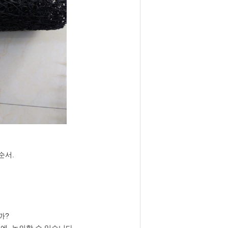
순서.
까?