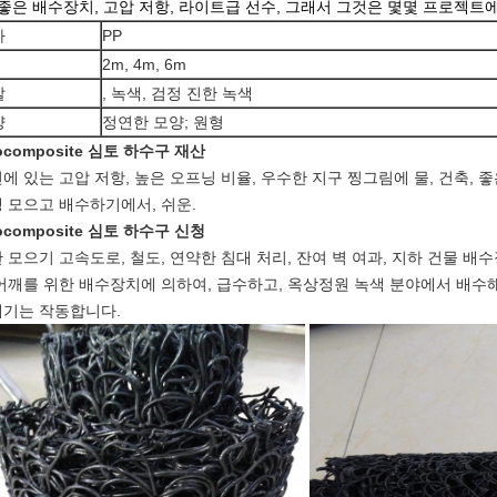
 좋은 배수장치, 고압 저항, 라이트급 선수, 그래서 그것은 몇몇 프로젝트
자
PP
2m, 4m, 6m
깔
, 녹색, 검정 진한 녹색
양
정연한 모양; 원형
ocomposite 심토 하수구
재산
에 있는 고압 저항, 높은 오프닝 비율, 우수한 지구 찡그림에 물, 건축, 
 모으고 배수하기에서, 쉬운.
ocomposite 심토 하수구
신청
 모으기 고속도로, 철도, 연약한 침대 처리, 잔여 벽 여과, 지하 건물 배수
어깨를 위한 배수장치에 의하여, 급수하고, 옥상정원 녹색 분야에서 배수해
기는 작동합니다.