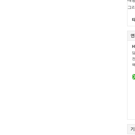
대량
그리
연
H
전
팩
기