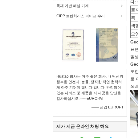
다:
목재 기반 패널 기계
물
CIPP 트렌치리스 파이프 수리
폭
색
모
Ge
표면
일생
Ge
또한
Huatao 회사는 아주 좋은 회사, 나 당신의
로 
행복한 안전과, 능률, 정직한 직업 협력하
쓰레
게 아주 기꺼이 합니다 입니다! 안정되어
있는 서비스 및 제품을 저 제공을 당신을
감사하십시오. -----EUROPAT
—— 산업 EUROPT
제가 지금 온라인 채팅 해요