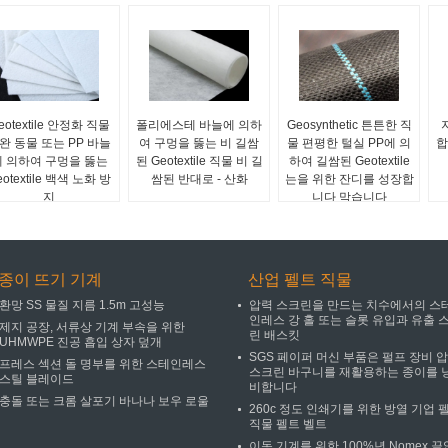
eotextile 안정화 직물
폴리에스테 바늘에 의하
Geosynthetic 튼튼한 직
완 동물 또는 PP 바늘
여 구멍을 뚫는 비 길쌈
물 편평한 털실 PP에 의
합
에 의하여 구멍을 뚫는
된 Geotextile 직물 비 길
하여 길쌈된 Geotextile
eotextile 백색 노화 방
쌈된 반대로 - 산화
는을 위한 잔디를 성장합
지
니다 막습니다
종이 뜨기 기계
산업 펠트 직물
환망 SS 물질 지름 1.5m 고성능
압력 스크린을 만드는 치수에서의 스
인레스 강 홀 또는 슬롯 유입과 유출 
제지 공장, 서류상 기계 부속을 위한
린 배스킷
UHMWPE 진공 흡입 상자 덮개
SGS 페이퍼 머신 부품은 펄프 장비 
프레스 섹션 돌 명부를 위한 스테인레스
스크린 바구니를 재활용하는 종이를 
스틸 블레이드
비합니다
충돌 또는 크롬 살포기 바나나 보우 로울
260c 정도 인쇄기를 위한 방열 기업 
직물 펠트 벨트
이동 기계를 위한 100%년 Nomex 끝