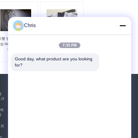
Chris
지붕 방수 처리를 위한
PP 지속적인 필라멘트
성 Hdpe Geonet 그물
Geotextile 도로 직물 비
7:35 PM
구조 4m 폭
길쌈된 알칼리 저항
Good day, what product are you looking 
for?
견적 요청
테
스크
보내십시오
압력
낭
E-Mail
사이트맵
펠트
|
모바일 사이트
없