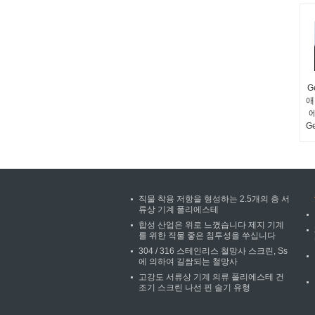
G
애
G
직물 착용 저항을 형성하는 2.5개의 층 서
류상 기계 폴리에스테
합성 산업은 위로 느꼈습니다 제지 기계
를 위한 직물 좋은 침투성을 쑤십니다
304 / 316 스테인리스 철망사 스크린, Ss
에 의하여 길쌈되는 철망사
고강도 서류상 기계 의류 폴리에스테 건
조기 스크린 나선 핀 솔기 유형