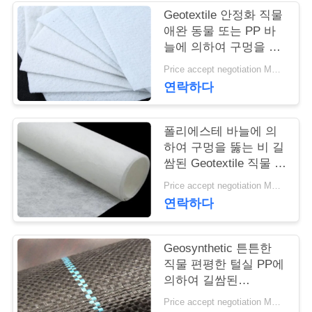
Geotextile 안정화 직물
연
애완 동물 또는 PP 바
늘에 의하여 구멍을 뚫
락
는 Geotextile 백색 노화
Price accept negotiation MOQ:1sqm
방지
주
연락하다
세
폴리에스테 바늘에 의
요
하여 구멍을 뚫는 비 길
쌈된 Geotextile 직물 비
길쌈된 반대로 - 산화
뉴
Price accept negotiation MOQ:100sq.m.
연락하다
스
Geosynthetic 튼튼한
인
직물 편평한 털실 PP에
의하여 길쌈된
용
Geotextile는을 위한 잔
Price accept negotiation MOQ:1000 sq.m.