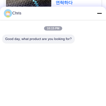
디를 성장합니다 막습
문
연락하다
니다
을
Chris
요
모든
10:15 PM
구
비 부직물
산업용 롤러
Good day, what product are you looking for?
하
세
폴리우레탄 스크린
산업용 벨트
패널
요
에어로젤 절연제 담
산업용 필터
사
요
이
산업적 원심 펌프
산업 펠트 직물
트
맵