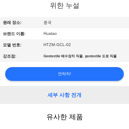
하
위한 누설
여
원래 장소:
중국
공
Huatao
브랜드 이름:
장
HTZM-GCL-02
모델 번호:
여
,
강조점:
Geotextile 배수장치 직물
geotextile 도로 직물
행
연락처!
품
세부 사항 전개
질
관
유사한 제품
리