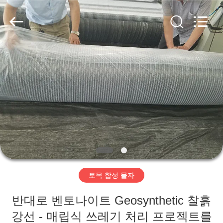
2020
-
2026
HUATAO
LOVER
LTD.
All
Rights
집
Reserved.
제
품
우
리
토목 합성 물자
에
반대로 벤토나이트 Geosynthetic 찰흙
대
강선 - 매립식 쓰레기 처리 프로젝트를