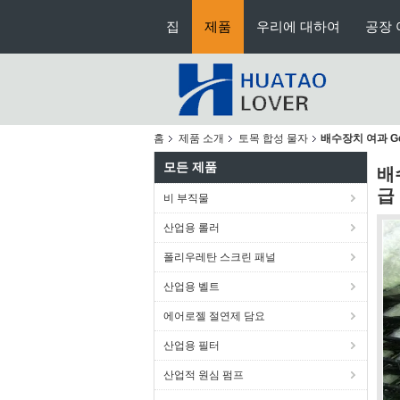
집
제품
우리에 대하여
공장 
홈
제품 소개
토목 합성 물자
배수장치 여과 Ge
모든 제품
배
급
비 부직물
산업용 롤러
폴리우레탄 스크린 패널
산업용 벨트
에어로젤 절연제 담요
산업용 필터
산업적 원심 펌프