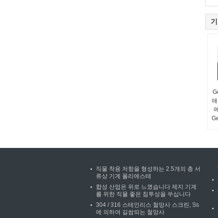
기
G
애
G
직물 착용 저항을 형성하는 2.5개의 층 서
류상 기계 폴리에스테
합성 산업은 위로 느꼈습니다 제지 기계
를 위한 직물 좋은 침투성을 쑤십니다
304 / 316 스테인리스 철망사 스크린, Ss
에 의하여 길쌈되는 철망사