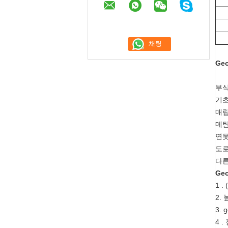
Ge
부식
기초
매립
메탄
연못
도로
다른
Ge
1 .
2.
3.
4 .