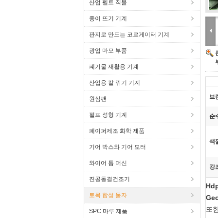
산업 펠트 직물
종이 뜨기 기계
판지로 만드는 코르게이터 기계
광업 마모 부품
폐기물 재활용 기계
산업용 칼 깎기 기계
브
원심팬
펄프 성형 기계
순
페이퍼제조 화학 제품
색
기어 박스와 기어 모터
와이어 톱 머신
강
진공동결건조기
Hdp
토목 합성 물자
Ge
또
SPC 마루 제품