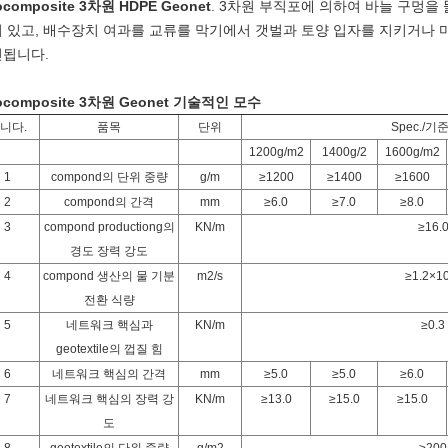
ocomposite
3차원 HDPE Geonet
. 3차원 부직포에 의하여 바늘 구멍을 뚫은 
 있고, 배수장치 여과를 교류를 막기에서 갯벌과 토양 입자를 지키거나 
됩니다.
ocomposite 3차원 Geonet 기술적인 모수
니다.
품목
단위
Spec./기
1200g/m2
1400g/2
1600g/m2
1
compond의 단위 중량
g/m
≥1200
≥1400
≥1600
2
compond의 간격
mm
≥6.0
≥7.0
≥8.0
3
compond productiong의
KN/m
≥16.
경도 장력 강도
4
compond 생산의 물 기분
m2/s
≥1.2×1
전환 식량
5
네트워크 핵심과
KN/m
≥0.3
geotextile의 껍질 힘
6
네트워크 핵심의 간격
mm
≥5.0
≥5.0
≥6.0
7
네트워크 핵심의 장력 강
KN/m
≥13.0
≥15.0
≥15.0
도