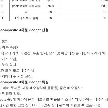
8
geotextile의 단위 중량
g/m2
≥200
9
geotextile의 누수 계수
cm/s
≥0.3
10
폭
m
2.1
11
1개의 목록의 길이
m
30
ocomposite 3차원 Geonet 신청
 통제,
 벽 배수장치,
식 쓰레기 처리 강선, 누출 탐지, 모자 및 마감에 있는 매립식 쓰레기 처리 le
 가스 수집,
 누출 탐지,
와 포장 도로 배수장치
 지하 배수 시설 신청.
ocomposite 3차원 Geonet
특징
(1 미터 두꺼운 자갈 배수장치와 동등한) 좋은 배수장치;
 높은 장력 강도;
 geotextile에 의하여 묻힌 네트워크 확율을 감소시키기 위하여는, 배
장시간 반항 고압 짐 (3000Kg 압축 짐에 관하여 저항할 수 있습니다);