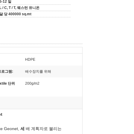
5-12 일
L / C, T / T, 웨스턴 유니온
달 당 400000 sq.mt
HDPE
프로그램:
배수장치를 위해
xtile 단위
200g/m2
t
te
Geonet,
세
배
계획자로
불리는