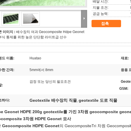
배달 시간:
지불 조건:
공급 능력:
접촉
큰 이미지 :
배수장치 여과 Geocomposite Hdpe Geonet
부식 통제를 위한 높은 단단함 라이트급 선수
랜드 이름:
Huatao
재료:
수한 간격:
5mm에서 8mm
응용 
검정 또는 당신의 필요조건
Geote
깔:
GSM:
Geotextile 배수장치 직물
geotextile 도로 직물
조하다:
,
e Geonet HDPE 200g geotextile를 가진 3차원 geocomposite geone
ocomposite 3차원 HDPE Geonet
묘사
한
Geocomposite
HDPE Geonet
의 GeocompositeTri 차원 Geocomposi