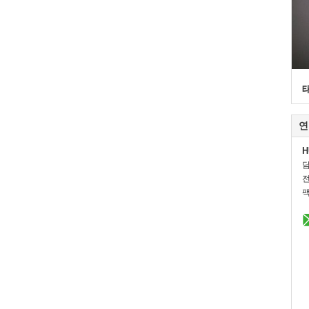
연
H
전
팩