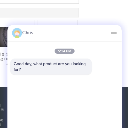
Chris
5:14 PM
지붕 방수 처리를 위한
PP 지속적인 필라멘트
성 Hdpe Geonet 그물
Geotextile 도로 직물 비
Good day, what product are you looking 
구조 4m 폭
길쌈된 알칼리 저항
for?
견적 요청
테
스크
보내십시오
압력
낭