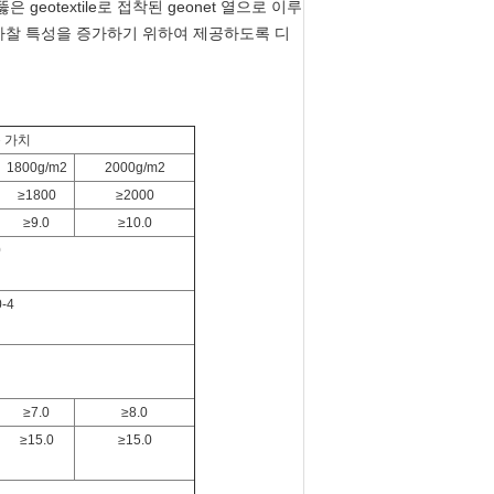
geotextile로 접착된 geonet 열으로 이루
마찰 특성을 증가하기 위하여 제공하도록 디
준 가치
1800g/m2
2000g/m2
≥1800
≥2000
≥9.0
≥10.0
0
0-4
≥7.0
≥8.0
≥15.0
≥15.0