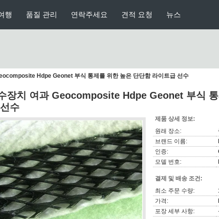
여행
품질 관리
연락주세요
견적 요청
뉴스
ocomposite Hdpe Geonet 부식 통제를 위한 높은 단단함 라이트급 선수
수장치 여과 Geocomposite Hdpe Geonet 부
 선수
제품 상세 정보:
원래 장소:
브랜드 이름:
인증:
모델 번호:
결제 및 배송 조건:
최소 주문 수량:
가격:
포장 세부 사항: