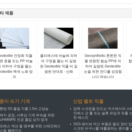
타 제품
eotextile 안정화 직물
폴리에스테 바늘에 의하
Geosynthetic 튼튼한 직
완 동물 또는 PP 바늘
여 구멍을 뚫는 비 길쌈
물 편평한 털실 PP에 의
합
에 의하여 구멍을 뚫는
된 Geotextile 직물 비 길
하여 길쌈된 Geotextile
eotextile 백색 노화 방
쌈된 반대로 - 산화
는을 위한 잔디를 성장합
지
니다 막습니다
종이 뜨기 기계
산업 펠트 직물
환망 SS 물질 지름 1.5m 고성능
압력 스크린을 만드는 치수에서의 스
인레스 강 홀 또는 슬롯 유입과 유출 
제지 공장, 서류상 기계 부속을 위한
린 배스킷
UHMWPE 진공 흡입 상자 덮개
SGS 페이퍼 머신 부품은 펄프 장비 
프레스 섹션 돌 명부를 위한 스테인레스
스크린 바구니를 재활용하는 종이를 
스틸 블레이드