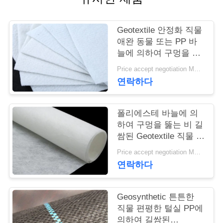
연
Geotextile 안정화 직물
락
애완 동물 또는 PP 바
늘에 의하여 구멍을 뚫
주
는 Geotextile 백색 노화
Price accept negotiation MOQ:1sqm
방지
세
연락하다
요
폴리에스테 바늘에 의
하여 구멍을 뚫는 비 길
뉴
쌈된 Geotextile 직물 비
길쌈된 반대로 - 산화
스
Price accept negotiation MOQ:100sq.m.
연락하다
인
Geosynthetic 튼튼한
용
직물 편평한 털실 PP에
의하여 길쌈된