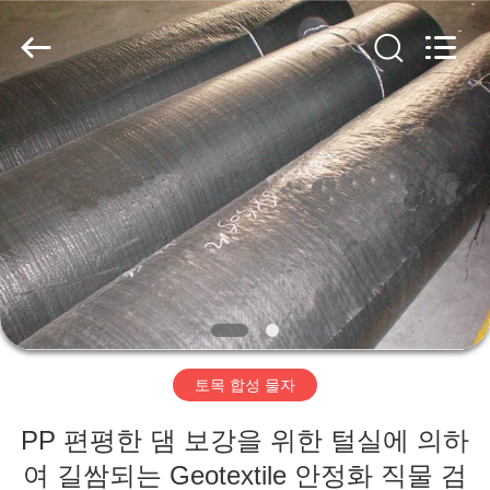
2020
-
2026
HUATAO
LOVER
LTD.
All
Rights
집
Reserved.
제
품
우
리
토목 합성 물자
에
PP 편평한 댐 보강을 위한 털실에 의하
대
여 길쌈되는 Geotextile 안정화 직물 검