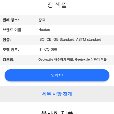
하
정 색깔
여
원래 장소:
중국
공
Huatao
브랜드 이름:
장
ISO, CE, GB Standard, ASTM standard
인증:
여
HT-CQ-096
모델 번호:
행
,
강조점:
Geotextile 배수장치 직물
Geotextile 여과기 직물
품
연락처!
질
세부 사항 전개
관
리
유사한 제품