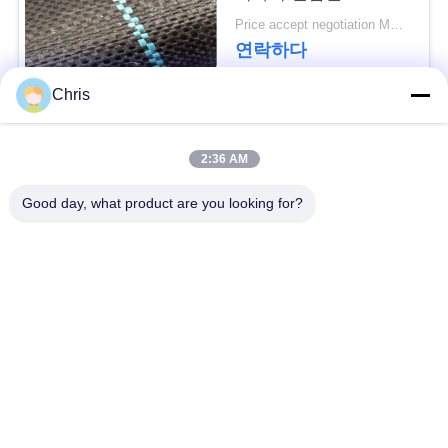
문
Geotextile는을 위한 잔
Price accept negotiation MOQ:1000 sq.m.
디를 성장합니다 막습
을
연락하다
니다
요
Chris
구
모든
2:36 AM
하
비 부직물
산업용 롤러
Good day, what product are you looking for?
세
요
폴리우레탄 스크린
산업용 벨트
패널
사
에어로젤 절연제 담
산업용 필터
이
요
트
산업적 원심 펌프
산업 펠트 직물
맵