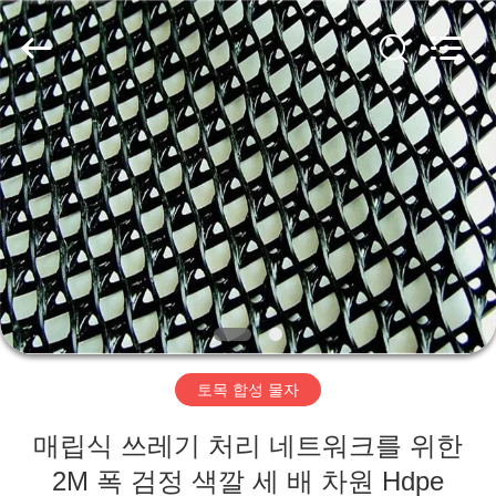
2020
-
2026
HUATAO
LOVER
LTD.
All
Rights
집
Reserved.
제
품
우
리
토목 합성 물자
에
매립식 쓰레기 처리 네트워크를 위한
대
2M 폭 검정 색깔 세 배 차원 Hdpe