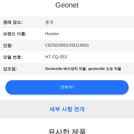
하
Geonet
여
원래 장소:
중국
공
Huatao
브랜드 이름:
장
CE/ISO9001/ISO14001
인증:
여
HT-CQ-053
모델 번호:
행
,
강조점:
Geotextile 배수장치 직물
geotextile 도로 직물
연락처!
품
질
세부 사항 전개
관
리
유사한 제품