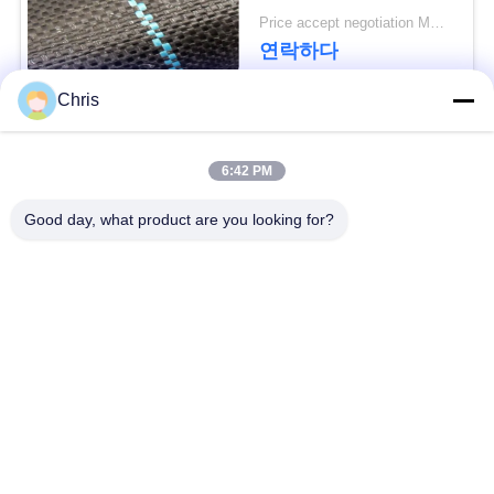
문
Geotextile는을 위한 잔
Price accept negotiation MOQ:1000 sq.m.
디를 성장합니다 막습
연락하다
을
니다
요
Chris
구
모든
6:42 PM
하
비 부직물
산업용 롤러
Good day, what product are you looking for?
세
요
폴리우레탄 스크린
산업용 벨트
패널
사
에어로젤 절연제 담
산업용 필터
이
요
트
산업적 원심 펌프
산업 펠트 직물
맵