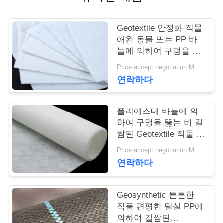
연
Geotextile 안정화 직물
락
애완 동물 또는 PP 바
늘에 의하여 구멍을 뚫
주
는 Geotextile 백색 노화
Price accept negotiation MOQ:1sqm
방지
세
연락하다
요
폴리에스테 바늘에 의
하여 구멍을 뚫는 비 길
뉴
쌈된 Geotextile 직물 비
길쌈된 반대로 - 산화
Price accept negotiation MOQ:100sq.m.
스
연락하다
인
Geosynthetic 튼튼한
직물 편평한 털실 PP에
용
의하여 길쌈된