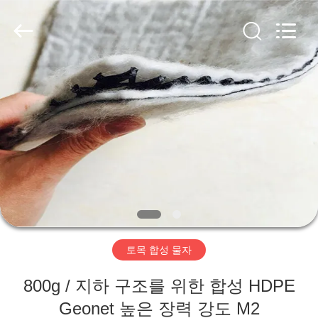
2020
-
2026
HUATAO
LOVER
LTD.
All
Rights
집
Reserved.
제
품
우
리
토목 합성 물자
에
800g / 지하 구조를 위한 합성 HDPE
대
Geonet 높은 장력 강도 M2