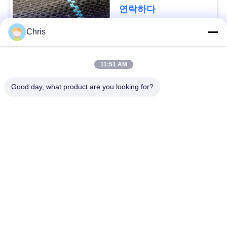
문
디를 성장합니다 막습
연락하다
니다
을
Chris
요
모든
구
11:51 AM
비 부직물
산업용 롤러
하
Good day, what product are you looking for?
세
폴리우레탄 스크린
산업용 벨트
요
패널
에어로젤 절연제 담
사
산업용 필터
요
이
산업적 원심 펌프
산업 펠트 직물
트
맵