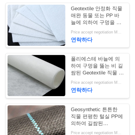
Geotextile 안정화 직물
연
애완 동물 또는 PP 바
늘에 의하여 구멍을 뚫
락
는 Geotextile 백색 노화
Price accept negotiation MOQ:1sqm
주
방지
연락하다
세
요
폴리에스테 바늘에 의
하여 구멍을 뚫는 비 길
쌈된 Geotextile 직물 비
길쌈된 반대로 - 산화
뉴
Price accept negotiation MOQ:100sq.m.
연락하다
스
Geosynthetic 튼튼한
인
직물 편평한 털실 PP에
의하여 길쌈된
용
Geotextile는을 위한 잔
Price accept negotiation MOQ:1000 sq.m.