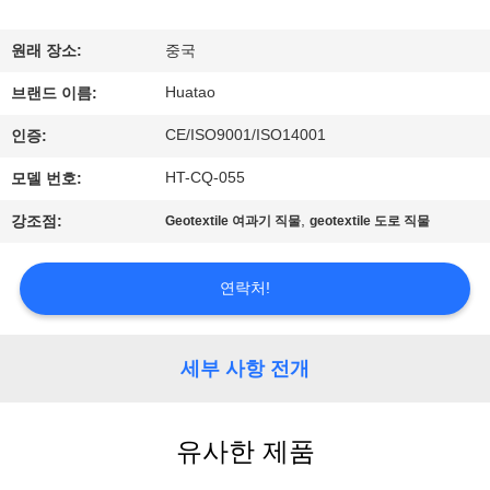
하
여
원래 장소:
중국
Huatao
브랜드 이름:
공
CE/ISO9001/ISO14001
인증:
장
HT-CQ-055
모델 번호:
여
,
강조점:
Geotextile 여과기 직물
geotextile 도로 직물
행
연락처!
품
질
세부 사항 전개
관
유사한 제품
리