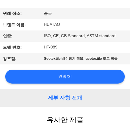
하
여
원래 장소:
중국
HUATAO
브랜드 이름:
공
ISO, CE, GB Standard, ASTM standard
인증:
장
HT-089
모델 번호:
여
,
강조점:
Geotextile 배수장치 직물
geotextile 도로 직물
행
연락처!
품
질
세부 사항 전개
관
유사한 제품
리