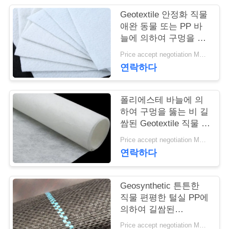
Geotextile 안정화 직물
연
애완 동물 또는 PP 바
늘에 의하여 구멍을 뚫
락
는 Geotextile 백색 노화
Price accept negotiation MOQ:1sqm
주
방지
연락하다
세
요
폴리에스테 바늘에 의
하여 구멍을 뚫는 비 길
쌈된 Geotextile 직물 비
길쌈된 반대로 - 산화
뉴
Price accept negotiation MOQ:100sq.m.
연락하다
스
Geosynthetic 튼튼한
인
직물 편평한 털실 PP에
의하여 길쌈된
용
Geotextile는을 위한 잔
Price accept negotiation MOQ:1000 sq.m.