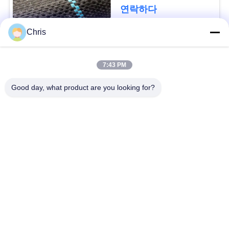
문
디를 성장합니다 막습
연락하다
니다
을
Chris
요
모든
구
7:43 PM
비 부직물
산업용 롤러
하
Good day, what product are you looking for?
세
폴리우레탄 스크린
산업용 벨트
요
패널
에어로젤 절연제 담
SITEMAP
산업용 필터
요
PRIVACY
산업적 원심 펌프
산업 펠트 직물
POLICY