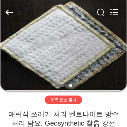
2020
-
2026
HUATAO
LOVER
LTD.
All
Rights
집
Reserved.
제
품
우
리
토목 합성 물자
에
매립식 쓰레기 처리 벤토나이트 방수
대
처리 담요, Geosynthetic 찰흙 강선