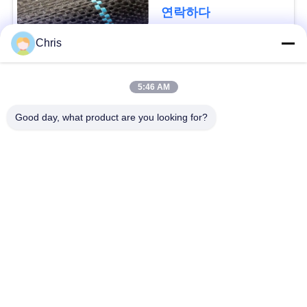
문
디를 성장합니다 막습
연락하다
니다
을
Chris
요
모든
구
5:46 AM
비 부직물
산업용 롤러
하
Good day, what product are you looking for?
세
폴리우레탄 스크린
산업용 벨트
요
패널
에어로젤 절연제 담
사
산업용 필터
요
이
산업적 원심 펌프
산업 펠트 직물
트
맵