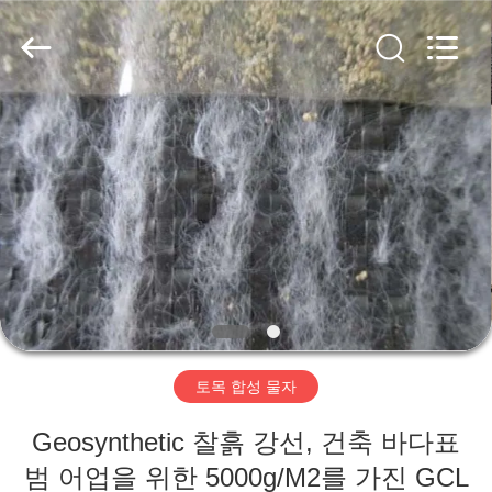
2020
-
2026
HUATAO
LOVER
LTD.
All
Rights
집
Reserved.
제
품
우
리
토목 합성 물자
에
Geosynthetic 찰흙 강선, 건축 바다표
대
범 어업을 위한 5000g/M2를 가진 GCL