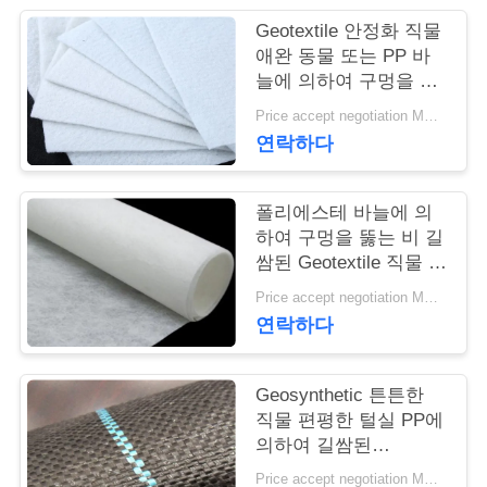
Geotextile 안정화 직물
연
애완 동물 또는 PP 바
늘에 의하여 구멍을 뚫
락
는 Geotextile 백색 노화
Price accept negotiation MOQ:1sqm
주
방지
연락하다
세
요
폴리에스테 바늘에 의
하여 구멍을 뚫는 비 길
쌈된 Geotextile 직물 비
길쌈된 반대로 - 산화
뉴
Price accept negotiation MOQ:100sq.m.
연락하다
스
Geosynthetic 튼튼한
인
직물 편평한 털실 PP에
의하여 길쌈된
용
Geotextile는을 위한 잔
Price accept negotiation MOQ:1000 sq.m.