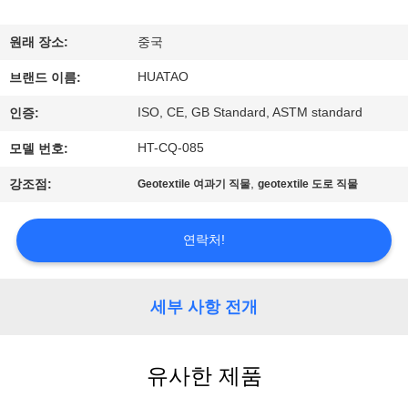
하
여
원래 장소:
중국
HUATAO
브랜드 이름:
공
ISO, CE, GB Standard, ASTM standard
인증:
장
HT-CQ-085
모델 번호:
여
,
강조점:
Geotextile 여과기 직물
geotextile 도로 직물
행
연락처!
품
질
세부 사항 전개
관
유사한 제품
리