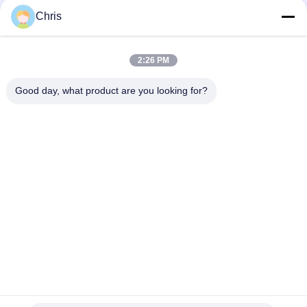
문
Chris
을
모든
요
2:26 PM
구
비 부직물
산업용 롤러
Good day, what product are you looking for?
하
폴리우레탄 스크린
산업용 벨트
세
패널
요
에어로젤 절연제 담
산업용 필터
요
사
산업적 원심 펌프
산업 펠트 직물
이
트
맵
구독하십시오