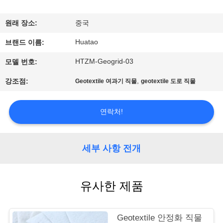
하
여
원래 장소:
중국
Huatao
브랜드 이름:
공
HTZM-Geogrid-03
모델 번호:
장
,
강조점:
Geotextile 여과기 직물
geotextile 도로 직물
여
행
연락처!
품
세부 사항 전개
질
유사한 제품
관
리
Geotextile 안정화 직물