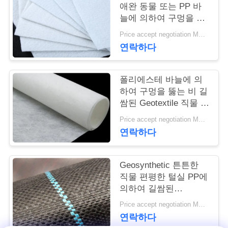
애완 동물 또는 PP 바
연
늘에 의하여 구멍을 뚫
는 Geotextile 백색 노화
Price accept negotiation MOQ:1sqm
락
방지
연락하다
주
세
폴리에스테 바늘에 의
하여 구멍을 뚫는 비 길
요
쌈된 Geotextile 직물 비
길쌈된 반대로 - 산화
Price accept negotiation MOQ:100sq.m.
연락하다
뉴
스
Geosynthetic 튼튼한
직물 편평한 털실 PP에
의하여 길쌈된
인
Geotextile는을 위한 잔
Price accept negotiation MOQ:1000 sq.m.
용
디를 성장합니다 막습
연락하다
니다