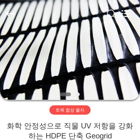
2020
-
2026
HUATAO
LOVER
LTD.
All
Rights
집
Reserved.
제
품
우
리
토목 합성 물자
에
화학 안정성으로 직물 UV 저항을 강화
대
하는 HDPE 단축 Geogrid