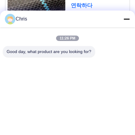
문
디를 성장합니다 막습
연락하다
니다
을
Chris
요
모든
구
11:26 PM
비 부직물
산업용 롤러
하
Good day, what product are you looking for?
세
폴리우레탄 스크린
산업용 벨트
요
패널
에어로젤 절연제 담
사
산업용 필터
요
이
산업적 원심 펌프
산업 펠트 직물
트
맵