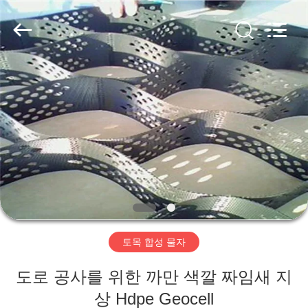
2020
-
2026
HUATAO
LOVER
LTD.
All
Rights
집
Reserved.
제
품
우
리
토목 합성 물자
에
도로 공사를 위한 까만 색깔 짜임새 지
대
상 Hdpe Geocell