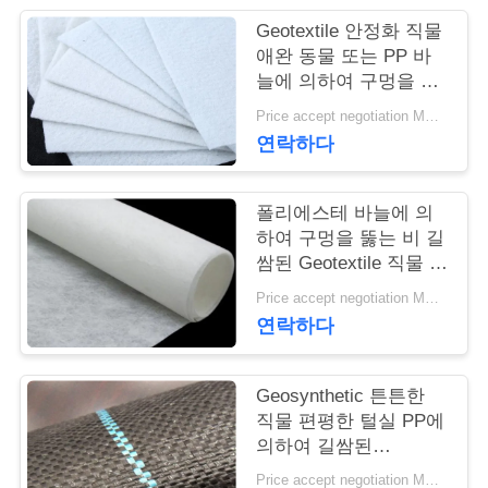
Geotextile 안정화 직물
연
애완 동물 또는 PP 바
늘에 의하여 구멍을 뚫
락
는 Geotextile 백색 노화
Price accept negotiation MOQ:1sqm
주
방지
연락하다
세
요
폴리에스테 바늘에 의
하여 구멍을 뚫는 비 길
쌈된 Geotextile 직물 비
길쌈된 반대로 - 산화
뉴
Price accept negotiation MOQ:100sq.m.
연락하다
스
Geosynthetic 튼튼한
인
직물 편평한 털실 PP에
의하여 길쌈된
용
Geotextile는을 위한 잔
Price accept negotiation MOQ:1000 sq.m.