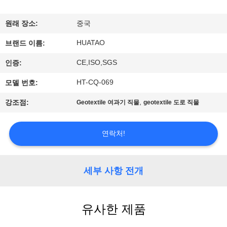
하
여
원래 장소:
중국
HUATAO
브랜드 이름:
공
CE,ISO,SGS
인증:
장
HT-CQ-069
모델 번호:
여
,
강조점:
Geotextile 여과기 직물
geotextile 도로 직물
행
연락처!
품
질
세부 사항 전개
관
유사한 제품
리