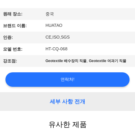
하
여
원래 장소:
중국
HUATAO
브랜드 이름:
공
CE,ISO,SGS
인증:
장
HT-CQ-068
모델 번호:
여
,
강조점:
Geotextile 배수장치 직물
Geotextile 여과기 직물
행
연락처!
품
질
세부 사항 전개
관
유사한 제품
리