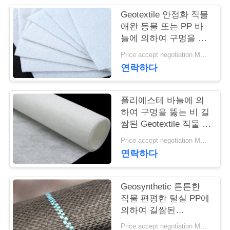
Geotextile 안정화 직물
연
애완 동물 또는 PP 바
늘에 의하여 구멍을 뚫
락
는 Geotextile 백색 노화
Price accept negotiation MOQ:1sqm
주
방지
연락하다
세
요
폴리에스테 바늘에 의
하여 구멍을 뚫는 비 길
쌈된 Geotextile 직물 비
길쌈된 반대로 - 산화
뉴
Price accept negotiation MOQ:100sq.m.
연락하다
스
Geosynthetic 튼튼한
인
직물 편평한 털실 PP에
의하여 길쌈된
용
Geotextile는을 위한 잔
Price accept negotiation MOQ:1000 sq.m.