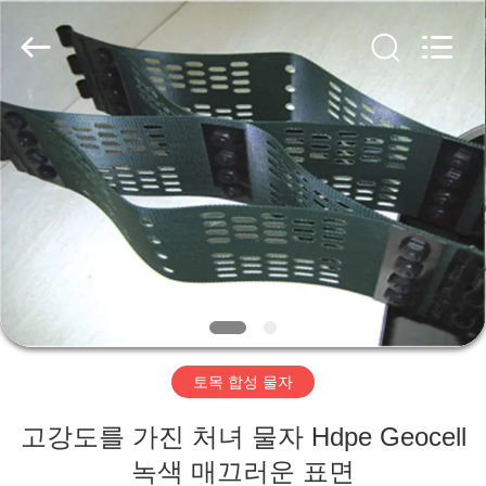
2020
-
2026
HUATAO
LOVER
LTD.
All
Rights
집
Reserved.
제
품
우
리
토목 합성 물자
에
고강도를 가진 처녀 물자 Hdpe Geocell
대
녹색 매끄러운 표면