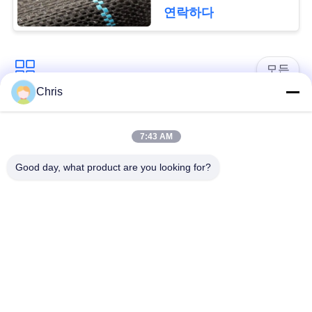
문
디를 성장합니다 막습
연락하다
니다
을
요
모든
구
Chris
비 부직물
산업용 롤러
하
7:43 AM
세
폴리우레탄 스크린
산업용 벨트
Good day, what product are you looking for?
요
패널
에어로젤 절연제 담
사
산업용 필터
요
이
산업적 원심 펌프
산업 펠트 직물
트
맵