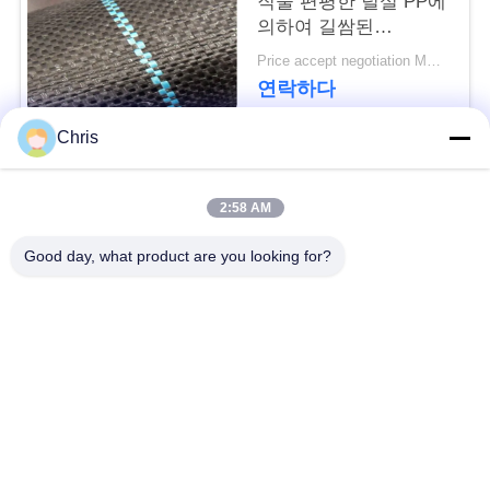
직물 편평한 털실 PP에
문
의하여 길쌈된
을
Geotextile는을 위한 잔
Price accept negotiation MOQ:1000 sq.m.
디를 성장합니다 막습
연락하다
요
니다
Chris
구
모든
하
2:58 AM
세
비 부직물
산업용 롤러
Good day, what product are you looking for?
요
폴리우레탄 스크린
산업용 벨트
패널
사
이
에어로젤 절연제 담
산업용 필터
요
트
맵