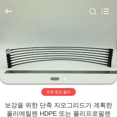
2020
-
2026
HUATAO
LOVER
LTD.
All
Rights
집
Reserved.
제
품
우
리
토목 합성 물자
에
보강을 위한 단축 지오그리드가 계획한
대
폴리에틸렌 HDPE 또는 폴리프로필렌