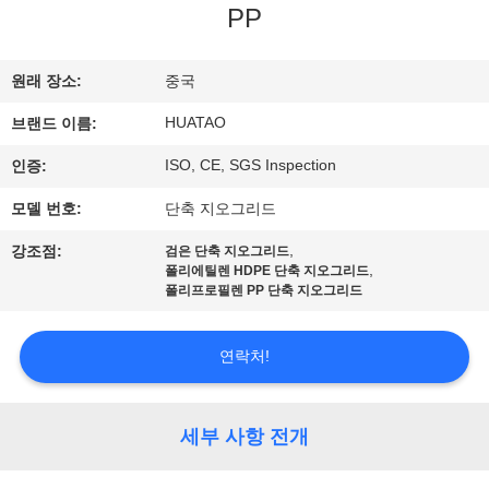
하
PP
여
원래 장소:
중국
공
HUATAO
브랜드 이름:
장
ISO, CE, SGS Inspection
인증:
여
모델 번호:
단축 지오그리드
행
,
강조점:
검은 단축 지오그리드
,
폴리에틸렌 HDPE 단축 지오그리드
폴리프로필렌 PP 단축 지오그리드
품
연락처!
질
관
세부 사항 전개
리