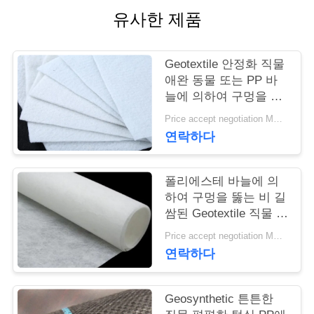
유사한 제품
연
락
Geotextile 안정화 직물
애완 동물 또는 PP 바
주
늘에 의하여 구멍을 뚫
세
는 Geotextile 백색 노화
Price accept negotiation MOQ:1sqm
방지
연락하다
요
폴리에스테 바늘에 의
뉴
하여 구멍을 뚫는 비 길
쌈된 Geotextile 직물 비
스
길쌈된 반대로 - 산화
Price accept negotiation MOQ:100sq.m.
연락하다
인
용
Geosynthetic 튼튼한