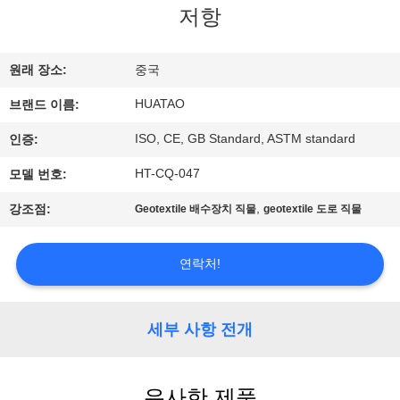
하
저항
여
원래 장소:
중국
공
HUATAO
브랜드 이름:
장
ISO, CE, GB Standard, ASTM standard
인증:
여
HT-CQ-047
모델 번호:
행
,
강조점:
Geotextile 배수장치 직물
geotextile 도로 직물
품
연락처!
질
세부 사항 전개
관
리
유사한 제품