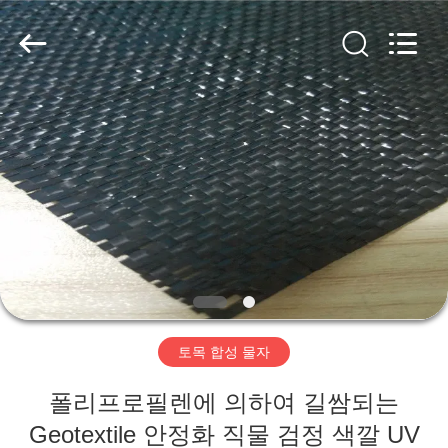
2020
-
2026
HUATAO
LOVER
LTD.
All
Rights
집
Reserved.
제
품
우
리
토목 합성 물자
에
폴리프로필렌에 의하여 길쌈되는
대
Geotextile 안정화 직물 검정 색깔 UV