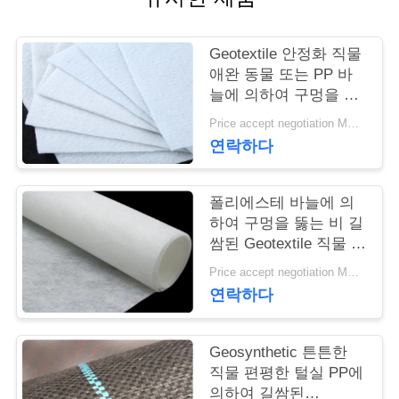
연
Geotextile 안정화 직물
락
애완 동물 또는 PP 바
늘에 의하여 구멍을 뚫
주
는 Geotextile 백색 노화
Price accept negotiation MOQ:1sqm
방지
세
연락하다
요
폴리에스테 바늘에 의
하여 구멍을 뚫는 비 길
뉴
쌈된 Geotextile 직물 비
길쌈된 반대로 - 산화
스
Price accept negotiation MOQ:100sq.m.
연락하다
인
Geosynthetic 튼튼한
용
직물 편평한 털실 PP에
의하여 길쌈된