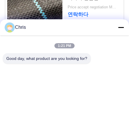
문
Geotextile는을 위한 잔
Price accept negotiation MOQ:1000 sq.m.
디를 성장합니다 막습
을
연락하다
니다
요
Chris
구
모든
1:21 PM
하
비 부직물
산업용 롤러
Good day, what product are you looking for?
세
요
폴리우레탄 스크린
산업용 벨트
패널
사
에어로젤 절연제 담
산업용 필터
이
요
트
산업적 원심 펌프
산업 펠트 직물
맵