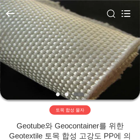
2020
-
2026
HUATAO
LOVER
LTD.
All
Rights
집
Reserved.
제
품
우
리
토목 합성 물자
에
Geotube와 Geocontainer를 위한
대
Geotextile 토목 합성 고강도 PP에 의