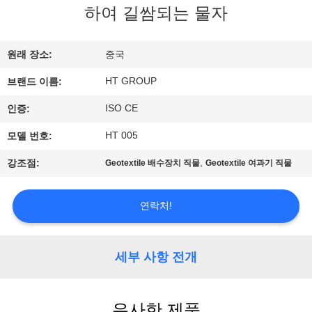
하
하여 길쌈되는 물자
여
원래 장소:
중국
공
HT GROUP
브랜드 이름:
장
ISO CE
인증:
여
HT 005
모델 번호:
행
,
강조점:
Geotextile 배수장치 직물
Geotextile 여과기 직물
품
연락처!
질
세부 사항 전개
관
리
유사한 제품