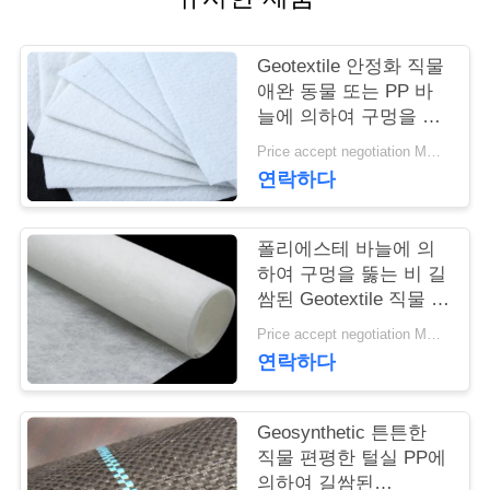
연
Geotextile 안정화 직물
락
애완 동물 또는 PP 바
늘에 의하여 구멍을 뚫
주
는 Geotextile 백색 노화
Price accept negotiation MOQ:1sqm
방지
세
연락하다
요
폴리에스테 바늘에 의
하여 구멍을 뚫는 비 길
뉴
쌈된 Geotextile 직물 비
길쌈된 반대로 - 산화
스
Price accept negotiation MOQ:100sq.m.
연락하다
인
Geosynthetic 튼튼한
용
직물 편평한 털실 PP에
의하여 길쌈된