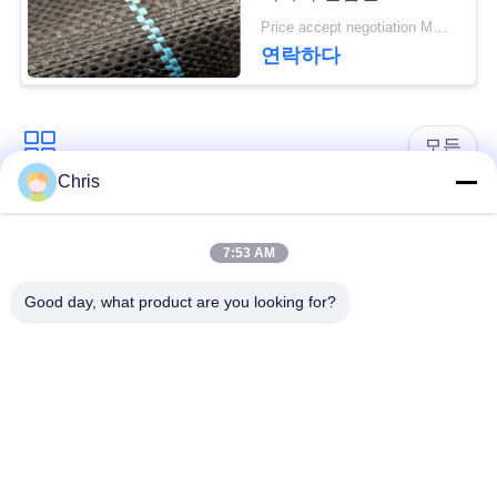
문
Geotextile는을 위한 잔
Price accept negotiation MOQ:1000 sq.m.
디를 성장합니다 막습
을
연락하다
니다
요
구
모든
Chris
하
비 부직물
산업용 롤러
세
7:53 AM
요
폴리우레탄 스크린
산업용 벨트
Good day, what product are you looking for?
패널
사
에어로젤 절연제 담
산업용 필터
이
요
트
산업적 원심 펌프
산업 펠트 직물
맵