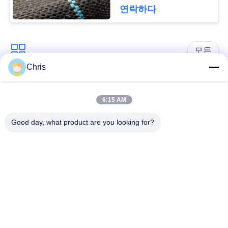
문
디를 성장합니다 막습
연락하다
니다
을
요
모든
구
Chris
비 부직물
산업용 롤러
하
6:15 AM
세
폴리우레탄 스크린
산업용 벨트
Good day, what product are you looking for?
요
패널
에어로젤 절연제 담
사
산업용 필터
요
이
산업적 원심 펌프
산업 펠트 직물
트
맵