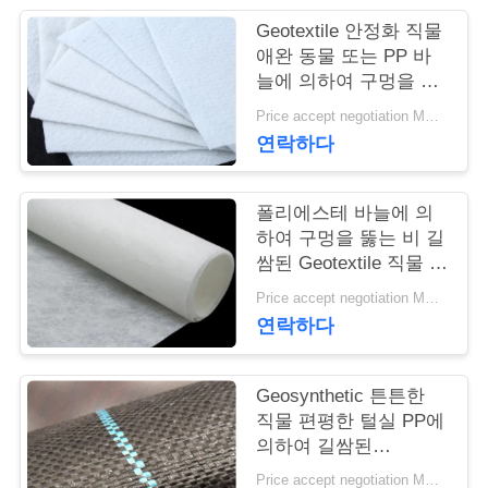
Geotextile 안정화 직물
연
애완 동물 또는 PP 바
늘에 의하여 구멍을 뚫
락
는 Geotextile 백색 노화
Price accept negotiation MOQ:1sqm
주
방지
연락하다
세
요
폴리에스테 바늘에 의
하여 구멍을 뚫는 비 길
쌈된 Geotextile 직물 비
길쌈된 반대로 - 산화
뉴
Price accept negotiation MOQ:100sq.m.
연락하다
스
Geosynthetic 튼튼한
인
직물 편평한 털실 PP에
의하여 길쌈된
용
Geotextile는을 위한 잔
Price accept negotiation MOQ:1000 sq.m.