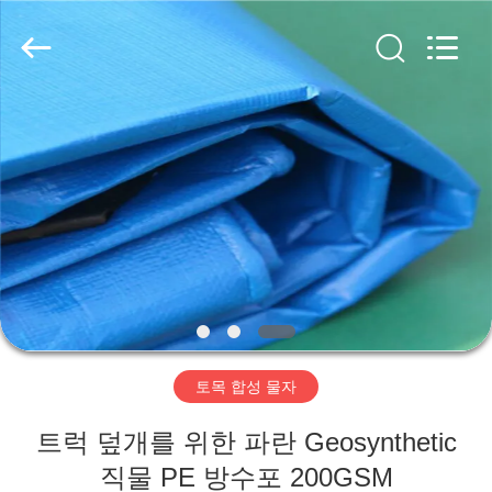
2020
-
2026
HUATAO
LOVER
LTD.
All
Rights
집
Reserved.
제
품
우
리
토목 합성 물자
에
트럭 덮개를 위한 파란 Geosynthetic
대
직물 PE 방수포 200GSM