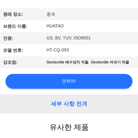
하
여
원래 장소:
중국
HUATAO
브랜드 이름:
공
GS, BV, TUV, ISO9001
인증:
장
HT-CQ-093
모델 번호:
여
,
강조점:
Geotextile 배수장치 직물
Geotextile 여과기 직물
행
연락처!
품
질
세부 사항 전개
관
유사한 제품
리