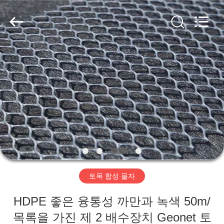
2020
-
2026
HUATAO
LOVER
LTD.
All
Rights
집
Reserved.
제
품
우
리
토목 합성 물자
에
HDPE 좋은 융통성 까만과 녹색 50m/
대
목록을 가진 제 2 배수장치 Geonet 토