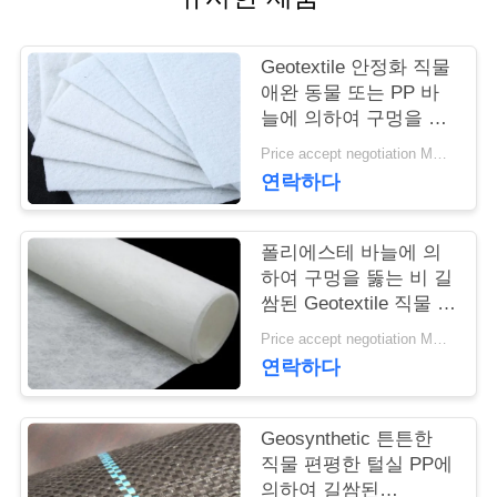
연
Geotextile 안정화 직물
락
애완 동물 또는 PP 바
늘에 의하여 구멍을 뚫
주
는 Geotextile 백색 노화
Price accept negotiation MOQ:1sqm
방지
세
연락하다
요
폴리에스테 바늘에 의
하여 구멍을 뚫는 비 길
뉴
쌈된 Geotextile 직물 비
길쌈된 반대로 - 산화
스
Price accept negotiation MOQ:100sq.m.
연락하다
인
Geosynthetic 튼튼한
용
직물 편평한 털실 PP에
의하여 길쌈된