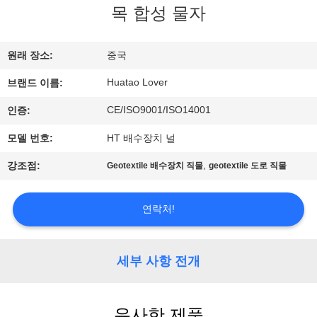
하
목 합성 물자
여
원래 장소:
중국
공
Huatao Lover
브랜드 이름:
장
CE/ISO9001/ISO14001
인증:
여
모델 번호:
HT 배수장치 널
행
,
강조점:
Geotextile 배수장치 직물
geotextile 도로 직물
품
연락처!
질
세부 사항 전개
관
리
유사한 제품