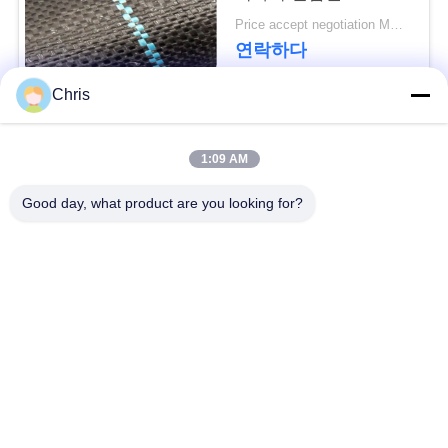
문
Geotextile는을 위한 잔
Price accept negotiation MOQ:1000 sq.m.
디를 성장합니다 막습
을
연락하다
니다
요
Chris
구
모든
1:09 AM
하
비 부직물
산업용 롤러
Good day, what product are you looking for?
세
요
폴리우레탄 스크린
산업용 벨트
패널
사
에어로젤 절연제 담
산업용 필터
이
요
트
산업적 원심 펌프
산업 펠트 직물
맵