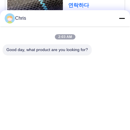
문
디를 성장합니다 막습
연락하다
니다
을
Chris
요
모든
구
2:03 AM
비 부직물
산업용 롤러
하
Good day, what product are you looking for?
세
폴리우레탄 스크린
산업용 벨트
요
패널
에어로젤 절연제 담
SITEMAP
산업용 필터
요
PRIVACY
산업적 원심 펌프
산업 펠트 직물
POLICY