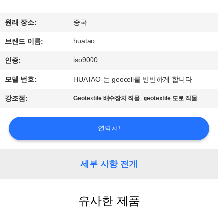
하
여
원래 장소:
중국
huatao
브랜드 이름:
공
iso9000
인증:
장
모델 번호:
HUATAO-는 geocell를 반반하게 합니다
여
,
강조점:
Geotextile 배수장치 직물
geotextile 도로 직물
행
연락처!
품
질
세부 사항 전개
관
유사한 제품
리