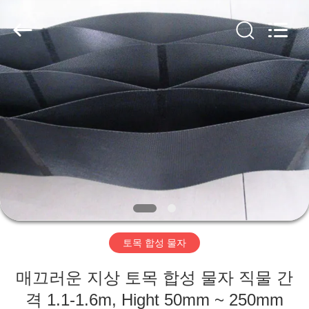
2020
-
2026
HUATAO
LOVER
LTD.
All
Rights
집
Reserved.
제
품
우
리
토목 합성 물자
에
매끄러운 지상 토목 합성 물자 직물 간
대
격 1.1-1.6m, Hight 50mm ~ 250mm