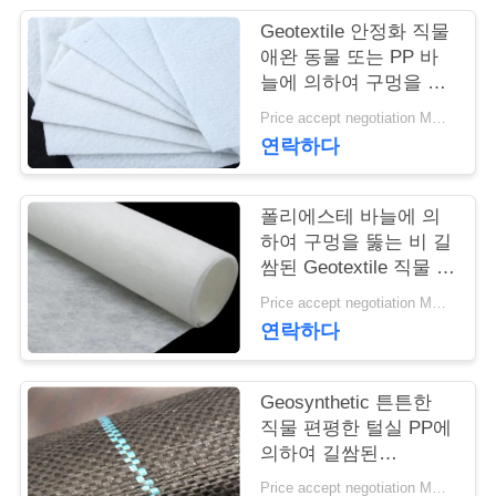
Geotextile 안정화 직물
연
애완 동물 또는 PP 바
늘에 의하여 구멍을 뚫
락
는 Geotextile 백색 노화
Price accept negotiation MOQ:1sqm
주
방지
연락하다
세
요
폴리에스테 바늘에 의
하여 구멍을 뚫는 비 길
쌈된 Geotextile 직물 비
길쌈된 반대로 - 산화
뉴
Price accept negotiation MOQ:100sq.m.
연락하다
스
Geosynthetic 튼튼한
인
직물 편평한 털실 PP에
의하여 길쌈된
용
Geotextile는을 위한 잔
Price accept negotiation MOQ:1000 sq.m.