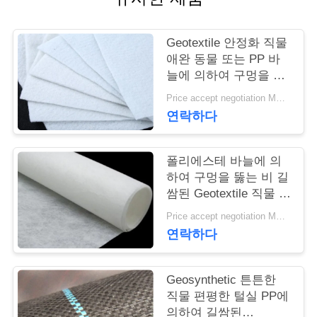
연
Geotextile 안정화 직물
락
애완 동물 또는 PP 바
늘에 의하여 구멍을 뚫
주
는 Geotextile 백색 노화
Price accept negotiation MOQ:1sqm
방지
세
연락하다
요
폴리에스테 바늘에 의
하여 구멍을 뚫는 비 길
뉴
쌈된 Geotextile 직물 비
길쌈된 반대로 - 산화
스
Price accept negotiation MOQ:100sq.m.
연락하다
인
Geosynthetic 튼튼한
용
직물 편평한 털실 PP에
의하여 길쌈된