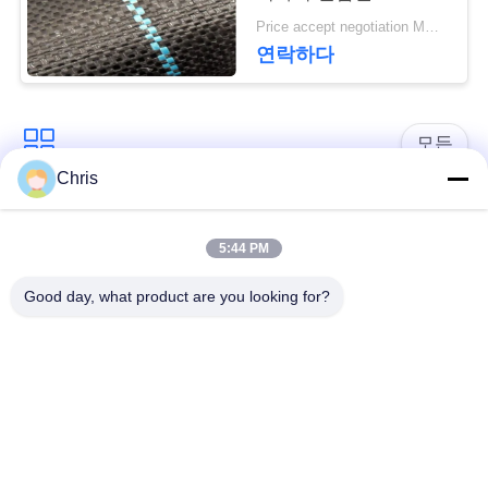
문
Geotextile는을 위한 잔
Price accept negotiation MOQ:1000 sq.m.
디를 성장합니다 막습
을
연락하다
니다
요
구
모든
Chris
하
비 부직물
산업용 롤러
세
5:44 PM
요
폴리우레탄 스크린
산업용 벨트
Good day, what product are you looking for?
패널
사
에어로젤 절연제 담
산업용 필터
이
요
트
산업적 원심 펌프
산업 펠트 직물
맵