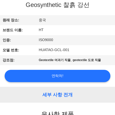
하
Geosynthetic 찰흙 강선
여
원래 장소:
중국
공
HT
브랜드 이름:
장
ISO9000
인증:
여
HUATAO-GCL-001
모델 번호:
행
,
강조점:
Geotextile 여과기 직물
geotextile 도로 직물
품
연락처!
질
세부 사항 전개
관
리
유사한 제품