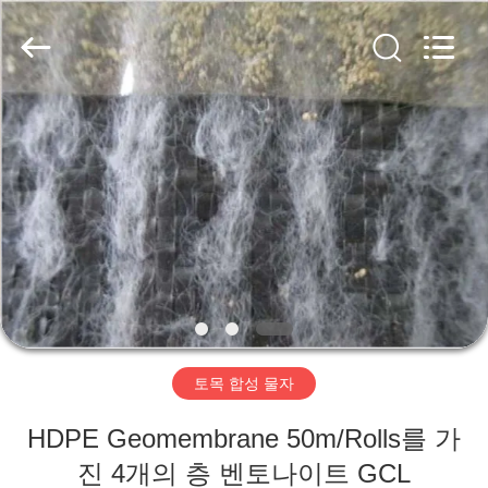
2020
-
2026
HUATAO
LOVER
LTD.
All
Rights
집
Reserved.
제
품
우
리
토목 합성 물자
에
HDPE Geomembrane 50m/Rolls를 가
대
진 4개의 층 벤토나이트 GCL