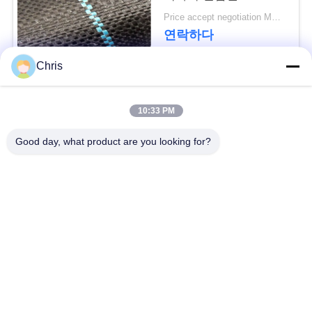
문
Geotextile는을 위한 잔
Price accept negotiation MOQ:1000 sq.m.
디를 성장합니다 막습
을
연락하다
니다
요
Chris
구
모든
10:33 PM
하
비 부직물
산업용 롤러
Good day, what product are you looking for?
세
요
폴리우레탄 스크린
산업용 벨트
패널
사
에어로젤 절연제 담
산업용 필터
이
요
트
산업적 원심 펌프
산업 펠트 직물
맵