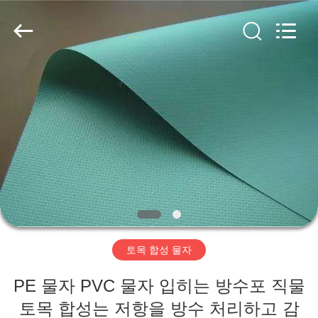
2020
-
2026
HUATAO
LOVER
LTD.
All
Rights
집
Reserved.
제
품
우
리
토목 합성 물자
에
PE 물자 PVC 물자 입히는 방수포 직물
대
토목 합성는 저항을 방수 처리하고 감