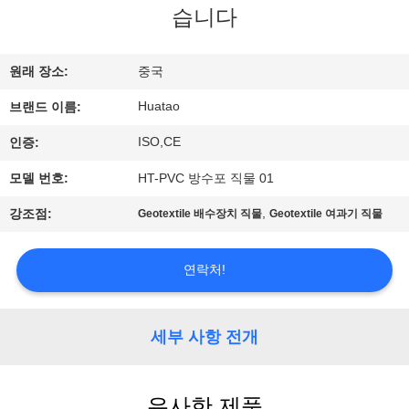
하
습니다
여
원래 장소:
중국
공
Huatao
브랜드 이름:
장
ISO,CE
인증:
여
모델 번호:
HT-PVC 방수포 직물 01
행
,
강조점:
Geotextile 배수장치 직물
Geotextile 여과기 직물
품
연락처!
질
세부 사항 전개
관
리
유사한 제품