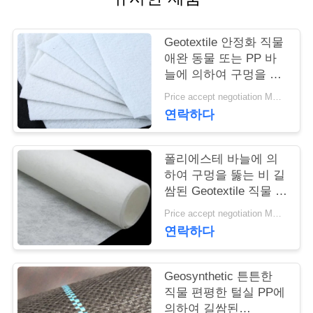
연
Geotextile 안정화 직물
락
애완 동물 또는 PP 바
늘에 의하여 구멍을 뚫
주
는 Geotextile 백색 노화
Price accept negotiation MOQ:1sqm
방지
세
연락하다
요
폴리에스테 바늘에 의
하여 구멍을 뚫는 비 길
뉴
쌈된 Geotextile 직물 비
길쌈된 반대로 - 산화
스
Price accept negotiation MOQ:100sq.m.
연락하다
인
Geosynthetic 튼튼한
용
직물 편평한 털실 PP에
의하여 길쌈된