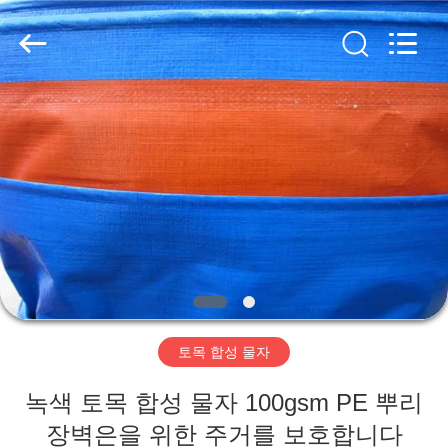
2020
-
2026
HUATAO
LOVER
LTD.
All
Rights
집
Reserved.
제
품
우
리
토목 합성 물자
에
녹색 토목 합성 물자 100gsm PE 뿌리
대
장벽은을 위한 주거를 보호합니다