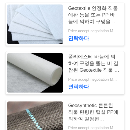
Geotextile 안정화 직물
연
애완 동물 또는 PP 바
늘에 의하여 구멍을 뚫
락
는 Geotextile 백색 노화
Price accept negotiation MOQ:1sqm
주
방지
연락하다
세
요
폴리에스테 바늘에 의
하여 구멍을 뚫는 비 길
쌈된 Geotextile 직물 비
길쌈된 반대로 - 산화
뉴
Price accept negotiation MOQ:100sq.m.
연락하다
스
Geosynthetic 튼튼한
인
직물 편평한 털실 PP에
의하여 길쌈된
용
Geotextile는을 위한 잔
Price accept negotiation MOQ:1000 sq.m.