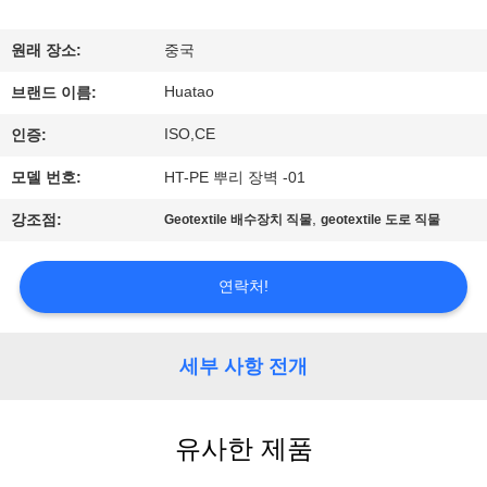
하
여
원래 장소:
중국
Huatao
브랜드 이름:
공
ISO,CE
인증:
장
모델 번호:
HT-PE 뿌리 장벽 -01
여
,
강조점:
Geotextile 배수장치 직물
geotextile 도로 직물
행
연락처!
품
질
세부 사항 전개
관
유사한 제품
리