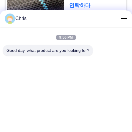
문
디를 성장합니다 막습
연락하다
니다
을
Chris
요
모든
구
9:56 PM
비 부직물
산업용 롤러
하
Good day, what product are you looking for?
세
폴리우레탄 스크린
산업용 벨트
요
패널
에어로젤 절연제 담
사
산업용 필터
요
이
산업적 원심 펌프
산업 펠트 직물
트
맵